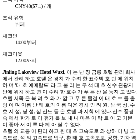
CNY48($7.1) / 개
조식 유형
뷔페
체크인
14:00부터
체크아웃
12:00까지
J
inling Lakeview Hotel Wuxi
, 이 는 난 징 금릉 호텔 관리 회사
에서 관리 하고 호텔 은 경치 가 수려 한 표주박 호 빈 에 위치
하 며 '태 호 에메랄드' 라 고 불 리 는 무 석 태 호 산수 관광지
안에 위치 하고 면 이 수려 한 호수 가 푸 른 산 을 등지 고 있다.
호텔 서쪽 은 북 려 호 와 가 깝 고 푸 른 물결 이 태 호 수 를 출
렁 이 며 이름 난 태 호의 아름 다운 경치 인 려 원, 삼 국 성, 수
호 지 성, 당 성, 삼 산도 등 은 호텔 과 지척 에 있다.산수 풍경
속 에서 한가 로 이 휴가 를 보 내 니 마음 이 탁 트 이 고 기분
이 좋아 서 이 루 다 헤 아 릴 수 없다.
호텔 의 교통 이 편리 하고 환 태 호 고속도로 와 상하 이 닝 고
속도로, 석 의 고속도로 입구, 환 태 호 고속도로, 공항, 기차 역